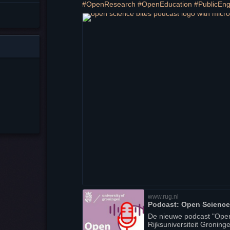
#
OpenResearch
#
OpenEducation
#
PublicEn
www.rug.nl
Podcast: Open Science
De nieuwe podcast "Open
Rijksuniversiteit Gronin