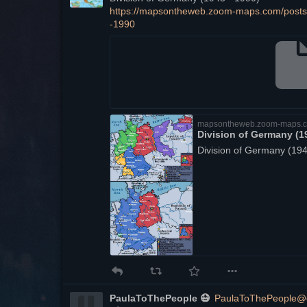
https://
mapsontheweb.zoom-maps.com/pos
t
https://
github.com/disposable-email-do
-1990
Update:
 Von 
@
gunchleoc
 bekam 
https://
codeberg.org/datenfreude
per Cronjob.
Abwehrstrategie IP-Adresse
Mit Standard-Tools wie 
host
 und 
whois
 könn
untersuchen, die ein Antragsteller verwendet h
mapsontheweb.zoom-maps.
Division of Germany (1
https://
github.com/pirxthepilot/wtfis
Division of Germany (194
Viele der Bots oder Klickarbeiter:innen nutzen
Anders gesagt: IPs von Heimanschlüssen sind 
Abwehrstrategie Begründung
Viele Bots und Klickworker benutzen stinkla
besonders dreist und verwenden die Bios beli
Begründung. Beim Prüfen dieser Anträge kann 
ins Suchfeld einer großen Mastodon-Instanz 
Sehr sinnvoll erscheint es uns, den Text übe
Antragstellende aufzufordern, in ihrer Begr
PaulaToThePeople 😷
PaulaToThePeople@cl