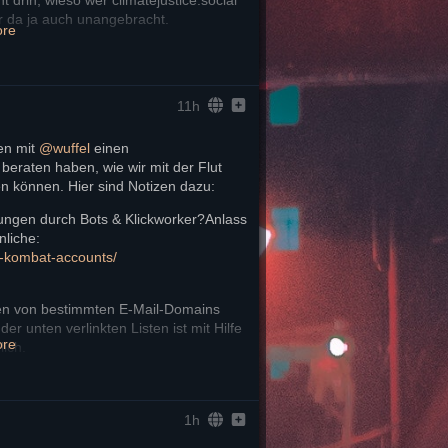
är da ja auch unangebracht.
ore
st KI. Also mit Atomwaffen auf Spazten 
as den meisten Moderator*innen im 
11h
hmen würde wären 2 Dinge:
istrierungen aus der Software
n mit 
@
wuffel
 einen 
ofilen pro Instanz ein
beraten haben, wie wir mit der Flut 
 tun, aber v.a. bei Mastodon wärs 
 können. Hier sind Notizen dazu:
ungen durch Bots & Klickworker?Anlass
 und ähnliche: 
l-kombat-accounts/
en von bestimmten E-Mail-Domains 
 unten verlinkten Listen ist mit Hilfe 
ore
lich.
Suche in ca. 70.000 Wegwerf-Domains: 
email-domains/lookup
sposable/disposab
le
1h
die Gefahr des Overblockings.