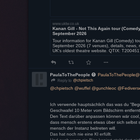
www.uktw.co.uk
Kanan Gill - Not This Again tour (Comed
September 2026
Tour information for Kanan Gill (Comedy) t
September 2026 (7 venues), details, news, 
UK's oldest theatre website. QTIX: T20045
PaulaToThePeople 😷
PaulaToThePeople@cl
@
chpietsch
Reply to
@
chpietsch
@
wuffel
@
gunchleoc
@
Fedivers
Ich verwende hauptsächlich das was du "Begr
Geschwafel 10 Meter vom Bildschirm entfernt
Den Text darüber anpassen können wär cool, ab
dass mensch erstens etwas über sich selbst s
mensch der Instanz beitreten will.
Das hat noch nie eine KI erfüllt.
Und auch wenn sie Bios kopiert steht dort nicht