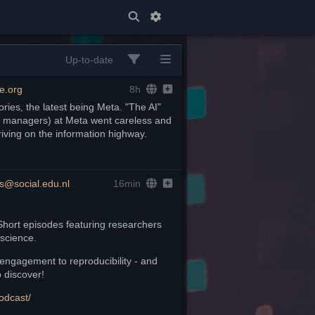
Up-to-date
e.org
8h
ories, the latest being Meta. "The AI" 
r managers) at Meta went careless and 
iving on the information highway.
is@social.edu.nl
16min
Short episodes featuring researchers 
 science.
ngagement to reproducibility - and 
o discover!
o
dcast/