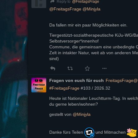
@
FreitagsFrage
Reply to
Eine Lösung für Matrix-Fans
Für Matrix-Nutzende hat die 
@
FediverseFou
@
FreitagsFrage
@
Minjyla
das Checken der IP-Adresse übernimmt und a
via Chat ermöglicht: 
https://
git.fediverse.foun
Da fallen mir ein paar Möglichkeiten ein.
Allgemeine Anti-DDoS-Maßnahmen
Tiergestützt-sozialtherapeutische KiJu-WG/B
Gegen Ende sprachen wir über Überlastungs
Selbstversorger*innenhof
»KI«-Crawlern hervorgerufen werden und alle
Commune, die gemeinsam eine unbedingte 
Fediversums) betreffen können. Die bekannte
Zelt in intakter Natur, weit ab von anderen M
Proof of Work, z.B. Anubis
sind)
IP-Sperrlisten, z.B. 
https://
github.com/m
blocker
UserAgent-Sperrlisten
Fragen von euch für euch
FreitagsFrage@
Tarpitting/Teergrubing/Fallen
#
FreitagsFrage
 #103 / 2026.32 
Ideen für Fallen
Ein 1-Pixel-PNG mit Link auf ein haltdiefress
Heute ist Nationaler Leuchtturm-Tag. In wel
du gerne leben/wohnen? 
https://
mastodonpy.readthedocs.io
gestellt von 
@
Minjyla
#
PortalKombat
#
PutinTrolle
#
TrumpTrolle
#
A
#
FakeNews
#
disinformation
#
MastoAdmin
#
F
#
Fedicamp2006
#
Fedicamp2006Tag3
Danke fürs Teilen 
 und Mitmachen 