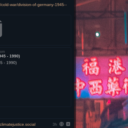
Bewährte Teilmenge der obigen Liste mit ca. 7.000 Wegwerf-Domains: 
s/cold-war/division-of-germany-1945--
mains/disposable-email-domains
ich ein kurzes Shellscript, das diese 
Blocklist in eine Mastodon-Instanz importiert: 
/email
block
 – am besten jede Nacht 
en Linux-Nutzende die IP-Adresse(n) 
at. Ein mächtigeres Tool ist 
wtfis
, 
com
wenn man die API-Keys einiger Webdienste hinterlegt: 
945 - 1990)
5 - 1990)
 Tor, andere Proxies oder Cloud-IPs. 
ein positives Signal.
ngweilige Begründungen. Manche sind 
ebiger Fediverse-Accounts als 
es also sinnvoll sein, die Begründung 
zu kopieren.
r dem Antragsformular anzupassen, um 
ündung bestimmte Dinge zu erwähnen. 
imatejustice.social
3h