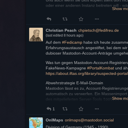
oder einer anderen Instanz beitreten will - w
Show m
Der Bot von der Fediverse Foundation ist selb
schießen.
Ich find das alles keinen großen Aufwand. W
Christian Peach
chpietsch@fedifreu.de
Fediverse wirklich viel unbezahlte Arbeit ne
(last edited
8 hours ago
)
* Mastodon streicht die Option für offene Reg
Auf dem 
#
Fedicamp
 habe ich heute zusamme
* und führt eine Obergrenze von 2k aktiven Pr
Erfahrungsaustausch angestiftet, bei dem wir 
(* andere Fediverse Projekte sollten das auch
dubioser Mastodon-Account-Anträge umgehen
wichtig)
Was tun gegen Mastodon-Account-Registrier
FakeNews-Kampagne 
#
PortalKombat
https://
about.iftas.org/library/suspec
ted-porta
Abwehrstrategie E-Mail-Domain
Mastodon lässt es zu, Account-Registrierung
automatisch zu verwerfen. Ein Massenimport der
Show m
des mitgelieferten Server-Tools 
tootctl
 mög
1
https://
disposable.github.io/disposabl
e-
Repo dazu: 
https://
github.com/di
OnlMaps
onlmaps@mastodon.social
Bei so einer langen Liste steigt 
Division of Germany (1945 - 1990)