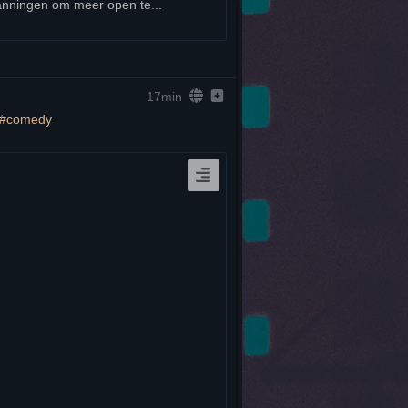
anningen om meer open te...
17min
#
comedy