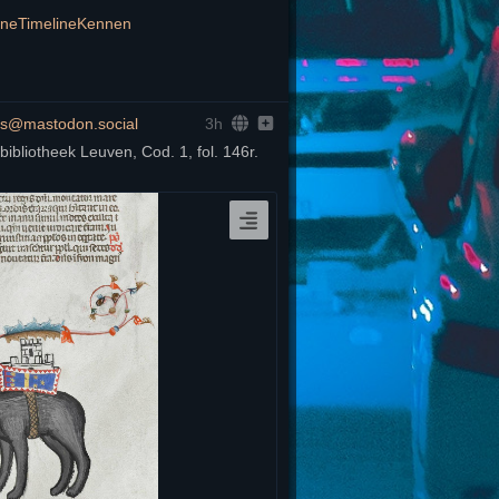
ineTimelineKennen
ons@mastodon.social
3h
bibliotheek Leuven, Cod. 1, fol. 146r.