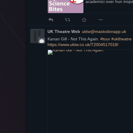
academici over hun insp
UK Theatre Web
uktw@mastodonapp.uk
Kanan Gill - Not This Again. 
#
tour
#
uktheatre
https://www.
uktw.co.uk/T2004517018/