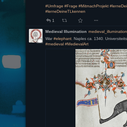
#
Umfrage
#
Frage
#
MitmachProjekt
#
lerneDe
#
lerneDeineTLkennen
1
Medieval Illumination
medieval_illuminati
War 
#
elephant
. Naples ca. 1340. Universiteits
#
medieval
#
MedievalArt