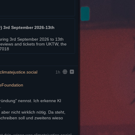
y) 3rd September 2026-13th
ouring 3rd September 2026 to 13th
reviews and tickets from UKTW, the
17018
imatejustice.social
1h
eFoundation
ündung" nennst. Ich erkenne KI 
.
er nicht wirklich nötig. Da steht, 
chreiben soll und zweitens wieso 
 drin, wieso wer climatejustice.social 