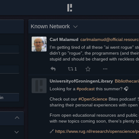
Known Network
Carl Malamud
carlmalamud@official.resourc
I'm getting tired of all these "ai went rogue" st
didn't go "rogue", the programmers (and thei
stupid and should be charged with reckless dr
1
UniversityofGroningenLibrary
Bibliothecar
Looking for a 
#
podcast
 this summer? 🎧
in
Check out our 
#
OpenScience
 Bites podcast! 
sharing their personal experiences with open
From open educational resources and public e
with new topics coming soon, there's plenty t
🔗 
https://www.
rug.nl/research/openscience/p